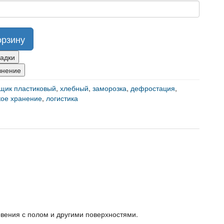
орзину
ладки
внение
щик пластиковый
,
хлебный
,
заморозка
,
дефростация
,
кое хранение
,
логистика
вения с полом и другими поверхностями.