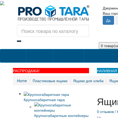
Дзержин
Ваш го
0 товар(ов
Категории
О Компании
Информация о д
РАСПРОДАЖА!
НАЛИВНАЯ 
Home
Пластиковые ящики
Ящики для хлеба
Ящик
Ящик
Крупногабаритная тара
0 отзывов
/
Крупногабаритные контейнеры