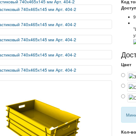
Код то
Доступ
9
*
у
Дос
Цвет
Мини
Кол-в