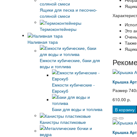
Ящики
Ящики для песка и песочно-
Характерист
соляной смеси
Испол
Термоконтейнеры
Это а
Очень
Наливная тара
Также
Ящики
Реком
Емкости кубические, баки для
воды и топлива
Крышка Арт.
Емкости кубические -
Размер 740х
Еврокуб
610.00 р.
Баки для воды и топлива
В корзину
Канистры пластиковые
Крышка Арт.