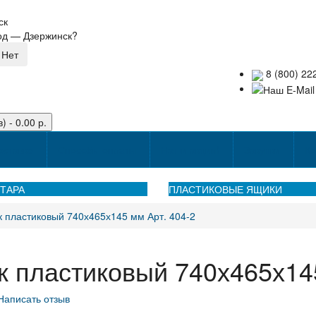
ск
род —
Дзержинск
?
8 (800) 22
) - 0.00 р.
оставке
Способы оплаты
Наши акции!
Закупки
Ко
ТАРА
ПЛАСТИКОВЫЕ ЯЩИКИ
 пластиковый 740х465х145 мм Арт. 404-2
 пластиковый 740х465х145
Написать отзыв