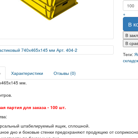
+
В к
В зак
В сра
Теги:
Я
складс
е
Характеристики
Отзывы (0)
х465х145 мм.
итров.
я партия для заказа - 100 шт.
ва:
рсальный штабелируемый ящик, сплошной.
ное дно и боковые стенки предохраняют продукцию от соприкосно
 жесткости по бокам и на дне.